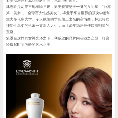
姿生动演绎利威丝品牌个性，见证恒时传奇。
林志玲是两岸三地家喻户晓、集美貌智慧于一身的女明星，“台湾
第一美女”、“全球百大性感美女”，毕业于享誉世界的顶尖学府加
拿大多伦多大学。令人艳羡的学历加上出名的高情商，林志玲女
神知性温柔的形象一直深入人心，而且多年稳居最佳口碑明星的
宝座。
笼罩在这样的女神光环之下，利威丝的品牌内涵随之凸显，打磨
经得起时间考验的艺术之美。