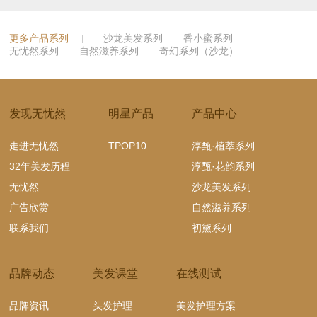
更多产品系列
沙龙美发系列
香小蜜系列
无忧然系列
自然滋养系列
奇幻系列（沙龙）
发现无忧然
明星产品
产品中心
走进无忧然
TPOP10
淳甄·植萃系列
32年美发历程
淳甄·花韵系列
无忧然
沙龙美发系列
广告欣赏
自然滋养系列
联系我们
初黛系列
品牌动态
美发课堂
在线测试
品牌资讯
头发护理
美发护理方案