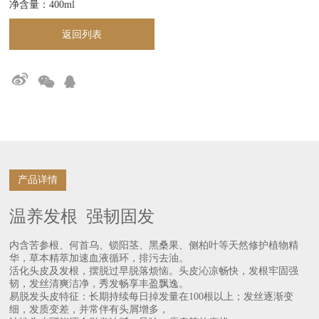
净含量：400ml



产品详情
温养发根 强韧固发
内含苦参根、何首乌、锁阳茎、黑桑果、侧柏叶等天然修护植物精
华，草本精萃加速血液循环，排污去油。
活化头皮及发根，摆脱过早脱落烦恼。头皮沁凉畅快，发根牢固强
韧，发丝清爽洁净，秀发畅享丰盈飘逸。
易脱发头皮特征：长期持续每日掉发量在100根以上；发丝逐渐变
细，发质变差，并常伴有头屑增多，