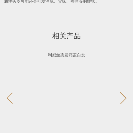
油性头皮可能还会引发油腻、异味、瘙痒等的症状。
相关产品
利威丝染发霜盖白发

